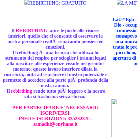
REBIRTHING: GRATUITO
LA ME
MILANO ogni mese
Lâ€™Ego - n
Dio - occup
Il
REBIRTHING
apre le porte alle risorse
connessio
interiori, quello che ci consente di osservare la
consapevol
nostra personale realtÃ separando pensieri ed
una nuova 
emozioni.
tratta le p
Il rebirthing Ã¨ una tecnica che utilizza lo
piccolo io
strumento del respiro per scioglier i traumi legati
apertura di
alla nascita e alle esperienze vissute nel grembo
p
materno. questo lavoro interiore dilata la
coscienza, aiuta ad esprimere il nostro potenziale e
permette di accedere alla parte piÃ¹ profonda della
nostra anima.
Il
rebirthing
rende tutto piÃ¹ leggero e la nostra
vita si trasforma senza sforzo.
PER PARTECIPARE E' NECESSARIO
ISCRIVERSI
INFO E ISCRIZIONI: 335282870 -
samadhi@onyhana.it